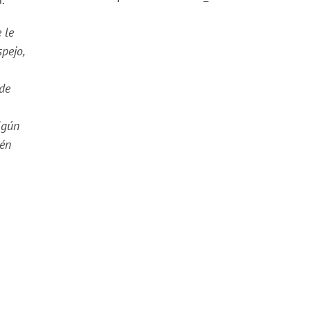
 le
pejo,
 de
lgún
ién