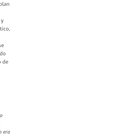
blan
 y
tico,
se
ido
o de
do
o era