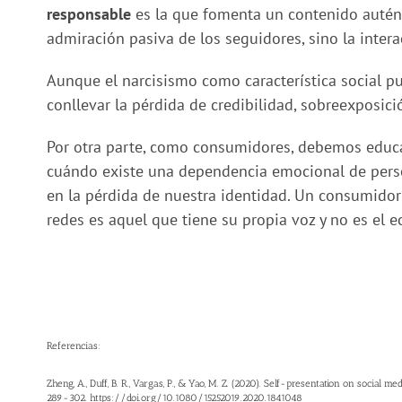
responsable
es la que fomenta un contenido autént
admiración pasiva de los seguidores, sino la intera
Aunque el narcisismo como característica social p
conllevar la pérdida de credibilidad, sobreexposici
Por otra parte, como consumidores, debemos educ
cuándo existe una dependencia emocional de perso
en la pérdida de nuestra identidad. Un consumidor
redes es aquel que tiene su propia voz y no es el 
Referencias:
Zheng, A., Duff, B. R., Vargas, P., & Yao, M. Z. (2020). Self-presentation on social
289-302.
https://doi.org/10.1080/15252019.2020.1841048