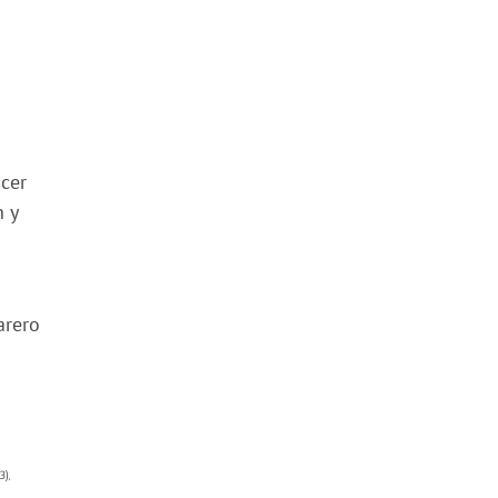
a
cer
 y
rero
3),