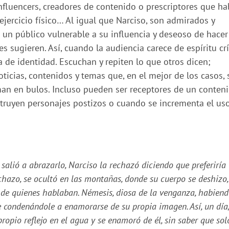
fluencers, creadores de contenido o prescriptores que ha
, ejercicio físico… Al igual que Narciso, son admirados y
 un público vulnerable a su influencia y deseoso de hacer
 sugieren. Así, cuando la audiencia carece de espíritu crí
a de identidad. Escuchan y repiten lo que otros dicen;
icias, contenidos y temas que, en el mejor de los casos, 
rman en bulos. Incluso pueden ser receptores de un conten
truyen personajes postizos o cuando se incrementa el us
 salió a abrazarlo, Narciso la rechazó diciendo que preferiría
echazo, se ocultó en las montañas, donde su cuerpo se deshizo,
s de quienes hablaban. Némesis, diosa de la venganza, habien
le condenándole a enamorarse de su propia imagen. Así, un día,
opio reflejo en el agua y se enamoró de él, sin saber que sol