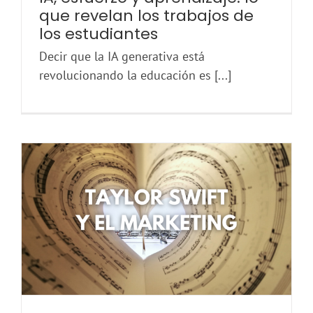
que revelan los trabajos de
los estudiantes
Decir que la IA generativa está
revolucionando la educación es [...]
Todo lo que la carrera de Taylor Swift puede enseñarte de marketing