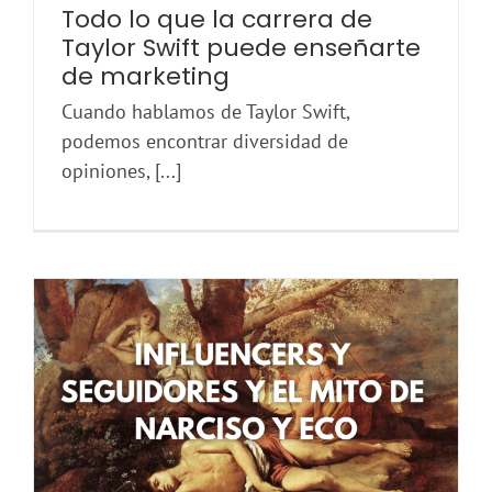
Todo lo que la carrera de
Taylor Swift puede enseñarte
de marketing
Cuando hablamos de Taylor Swift,
podemos encontrar diversidad de
opiniones, [...]
Influencers y seguidores y el mito de Narciso y Eco