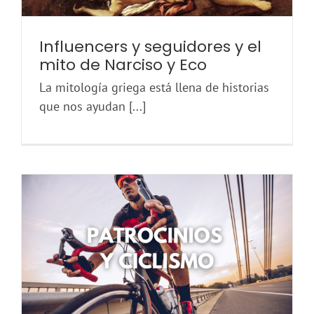
Influencers y seguidores y el
mito de Narciso y Eco
La mitología griega está llena de historias
que nos ayudan [...]
Patrocinio ciclista, ¿realmente merece la pena?