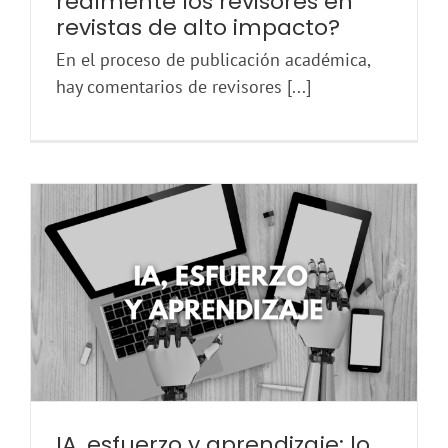
realmente los revisores en
revistas de alto impacto?
En el proceso de publicación académica,
hay comentarios de revisores [...]
IA, esfuerzo y aprendizaje: lo que revelan los trabajos de los estudiantes
IA, esfuerzo y aprendizaje: lo