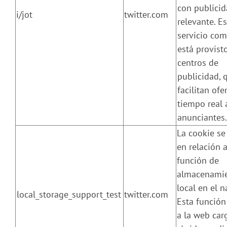
con publici
i/jot
twitter.com
relevante. Es
servicio co
está provist
centros de
publicidad, 
facilitan ofe
tiempo real 
anunciantes.
La cookie se 
en relación a
función de
almacenami
local en el 
local_storage_support_test
twitter.com
Esta función
a la web car